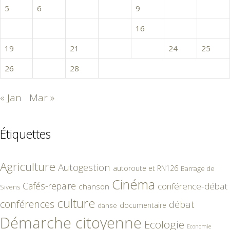
5
6
7
8
9
10
11
12
13
14
15
16
17
18
19
20
21
22
23
24
25
26
27
28
« Jan
Mar »
Étiquettes
Agriculture
Autogestion
autoroute et RN126
Barrage de
Cinéma
Cafés-repaire
conférence-débat
chanson
Sivens
culture
conférences
débat
documentaire
danse
Démarche citoyenne
Ecologie
Economie