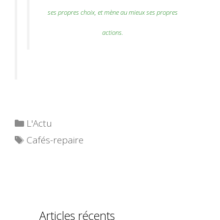
ses propres choix, et mène au mieux ses propres
actions.
Catégories
L'Actu
Étiquettes
Cafés-repaire
Articles récents