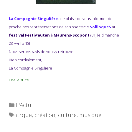
La Compagnie Singulière
a le plaisir de vous informer des
prochaines représentations de son spectacle
SoliloqueS
au
festival Festiv’autan
à
Maurens-Scopont
(81) le dimanche
23 Avril à 18h.
Nous serons ravis de vous y retrouver.
Bien cordialement,
La Compagnie Singulière
Lire la suite
Catégories
L'Actu
Étiquettes
cirque
,
création
,
culture
,
musique