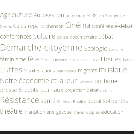
Agriculture
Autogestion
autoroute et RN126
Barrage de
Cinéma
Cafés-repaire
conférence-débat
chanson
Sivens
culture
conférences
débat
documentaire
danse
Démarche citoyenne
Ecologie
Economie
fête
libertés
féminisme
livres
Grèce
Histoire
International
justice
Luttes
musique
migrants
Manifestations
Marinaleda
Notre économie et la leur
politique
Occitanie
presse & petits journaux
projection-débat
racisme
Résistance
santé
Social
solidarités
Services Publics
théâtre
éducation
Transition énergétique
Travail
utopies