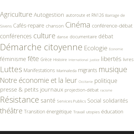
Agriculture
Autogestion
autoroute et RN126
Barrage de
Cinéma
Cafés-repaire
conférence-débat
chanson
Sivens
culture
conférences
débat
documentaire
danse
Démarche citoyenne
Ecologie
Economie
fête
libertés
féminisme
livres
Grèce
Histoire
International
justice
Luttes
musique
migrants
Manifestations
Marinaleda
Notre économie et la leur
politique
Occitanie
presse & petits journaux
projection-débat
racisme
Résistance
santé
Social
solidarités
Services Publics
théâtre
éducation
Transition énergétique
Travail
utopies