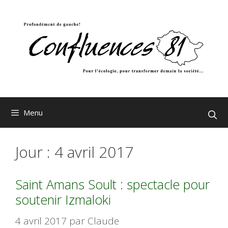
Aller
au
contenu
Menu
Jour :
4 avril 2017
Saint Amans Soult : spectacle pour
soutenir Izmaloki
4 avril 2017
par
Claude