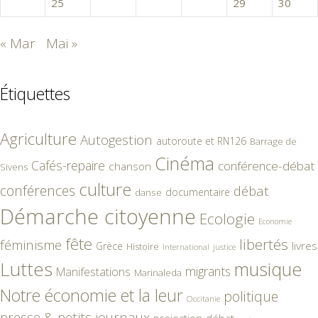
24
25
26
27
28
29
30
« Mar
Mai »
Étiquettes
Agriculture
Autogestion
autoroute et RN126
Barrage de
Cinéma
Cafés-repaire
conférence-débat
chanson
Sivens
culture
conférences
débat
documentaire
danse
Démarche citoyenne
Ecologie
Economie
fête
libertés
féminisme
livres
Grèce
Histoire
International
justice
Luttes
musique
migrants
Manifestations
Marinaleda
Notre économie et la leur
politique
Occitanie
presse & petits journaux
projection-débat