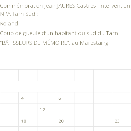
Commémoration Jean JAURES Castres : intervention
NPA Tarn Sud :
Roland
Coup de gueule d’un habitant du sud du Tarn
“BÂTISSEURS DE MÉMOIRE”, au Marestaing
avril 2017
L
M
M
J
V
S
D
1
2
3
4
5
6
7
8
9
10
11
12
13
14
15
16
17
18
19
20
21
22
23