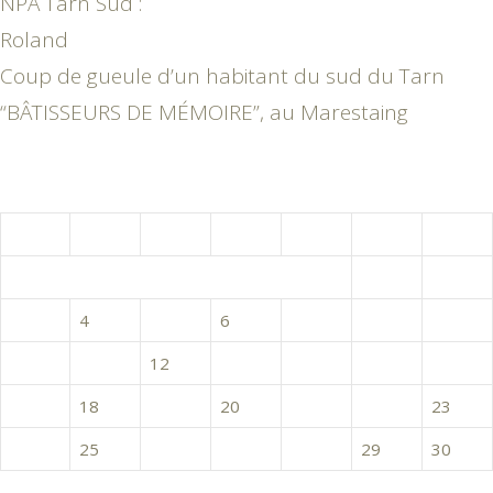
NPA Tarn Sud :
Roland
Coup de gueule d’un habitant du sud du Tarn
“BÂTISSEURS DE MÉMOIRE”, au Marestaing
avril 2017
L
M
M
J
V
S
D
1
2
3
4
5
6
7
8
9
10
11
12
13
14
15
16
17
18
19
20
21
22
23
24
25
26
27
28
29
30