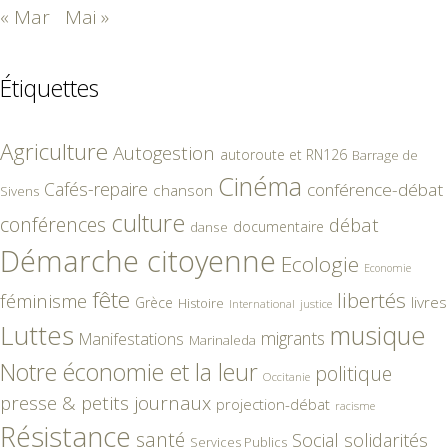
« Mar
Mai »
Étiquettes
Agriculture
Autogestion
autoroute et RN126
Barrage de
Cinéma
Cafés-repaire
conférence-débat
chanson
Sivens
culture
conférences
débat
documentaire
danse
Démarche citoyenne
Ecologie
Economie
fête
libertés
féminisme
livres
Grèce
Histoire
International
justice
Luttes
musique
migrants
Manifestations
Marinaleda
Notre économie et la leur
politique
Occitanie
presse & petits journaux
projection-débat
racisme
Résistance
santé
Social
solidarités
Services Publics