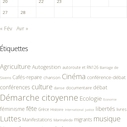
20
21
22
23
24
25
26
27
28
29
30
31
« Fév
Avr »
Étiquettes
Agriculture
Autogestion
autoroute et RN126
Barrage de
Cinéma
Cafés-repaire
conférence-débat
chanson
Sivens
culture
conférences
débat
documentaire
danse
Démarche citoyenne
Ecologie
Economie
fête
libertés
féminisme
livres
Grèce
Histoire
International
justice
Luttes
musique
migrants
Manifestations
Marinaleda