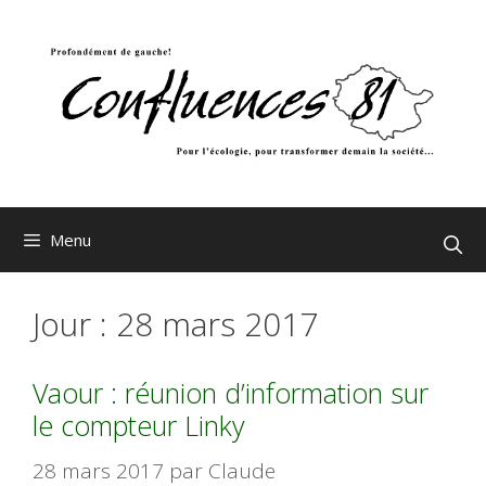
Aller
au
contenu
Menu
Jour :
28 mars 2017
Vaour : réunion d’information sur
le compteur Linky
28 mars 2017
par
Claude