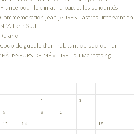
France pour le climat, la paix et les solidarités !
Commémoration Jean JAURES Castres : intervention
NPA Tarn Sud :
Roland
Coup de gueule d’un habitant du sud du Tarn
“BÂTISSEURS DE MÉMOIRE”, au Marestaing
mars 2017
L
M
M
J
V
S
D
1
2
3
4
5
6
7
8
9
10
11
12
13
14
15
16
17
18
19