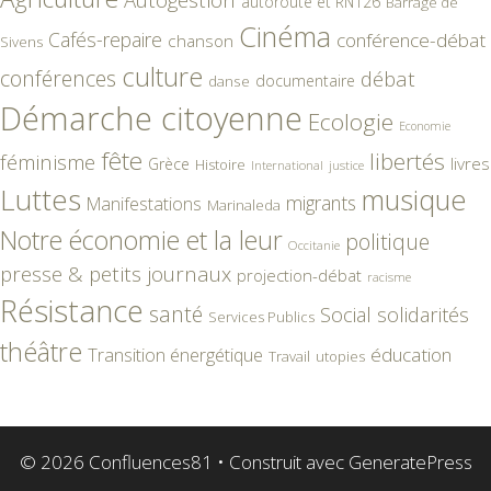
autoroute et RN126
Barrage de
Cinéma
Cafés-repaire
conférence-débat
chanson
Sivens
culture
conférences
débat
documentaire
danse
Démarche citoyenne
Ecologie
Economie
fête
libertés
féminisme
livres
Grèce
Histoire
International
justice
Luttes
musique
migrants
Manifestations
Marinaleda
Notre économie et la leur
politique
Occitanie
presse & petits journaux
projection-débat
racisme
Résistance
santé
Social
solidarités
Services Publics
théâtre
éducation
Transition énergétique
Travail
utopies
© 2026 Confluences81
• Construit avec
GeneratePress