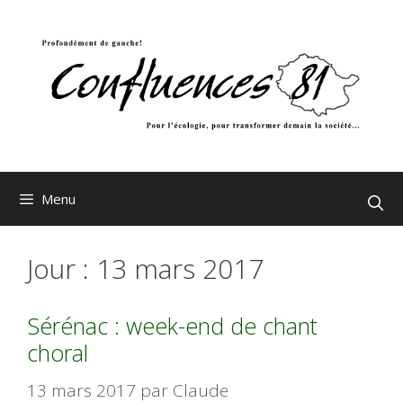
Aller
au
contenu
Menu
Jour :
13 mars 2017
Sérénac : week-end de chant
choral
13 mars 2017
par
Claude