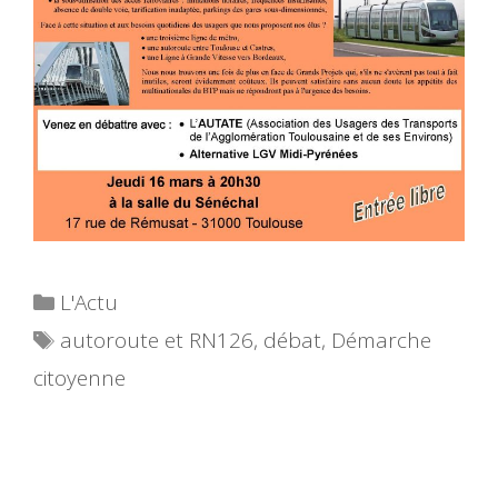
Catégories
L'Actu
Étiquettes
autoroute et RN126
,
débat
,
Démarche
citoyenne