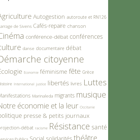
Agriculture
Autogestion
autoroute et RN126
Cafés-repaire
chanson
arrage de Sivens
Cinéma
conférences
conférence-débat
culture
débat
documentaire
danse
Démarche citoyenne
fête
Ecologie
féminisme
Grèce
Economie
Luttes
libertés
livres
istoire
International
justice
musique
migrants
Manifestations
Marinaleda
Notre économie et la leur
Occitanie
politique
presse & petits journaux
Résistance
santé
rojection-débat
racisme
théâtre
Social
solidarités
ervices Publics