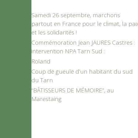
Samedi 26 septembre, marchons
partout en France pour le climat, la pai
et les solidarités !
Commémoration Jean JAURES Castres :
intervention NPA Tarn Sud :
Roland
Coup de gueule d’un habitant du sud
du Tarn
“BÂTISSEURS DE MÉMOIRE”, au
Marestaing