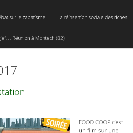
bat sur le zapatisme
La réinsertion sociale des riches !
”. . . Réunion à Montech (82)
2017
station
FOOD COOP c’est
un film sur une