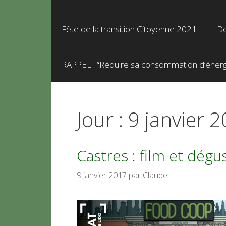
Fête de la transition Citoyenne 2021
Dé
RAPPEL : “Réduire sa consommation d’énergie
Jour :
9 janvier 
Castres : film et dégu
9 janvier 2017
par
Claude