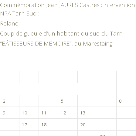
Commémoration Jean JAURES Castres : intervention
NPA Tarn Sud :
Roland
Coup de gueule d’un habitant du sud du Tarn
“BÂTISSEURS DE MÉMOIRE”, au Marestaing
janvier 2017
L
M
M
J
V
S
D
1
2
3
4
5
6
7
8
9
10
11
12
13
14
15
16
17
18
19
20
21
22