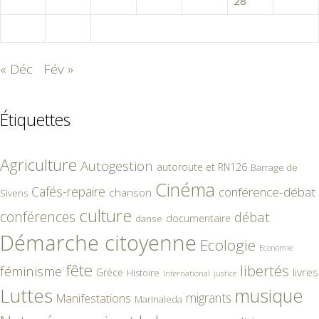
23
24
25
26
27
28
29
30
31
« Déc
Fév »
Étiquettes
Agriculture
Autogestion
autoroute et RN126
Barrage de
Cinéma
Cafés-repaire
conférence-débat
chanson
Sivens
culture
conférences
débat
documentaire
danse
Démarche citoyenne
Ecologie
Economie
fête
libertés
féminisme
livres
Grèce
Histoire
International
justice
Luttes
musique
migrants
Manifestations
Marinaleda