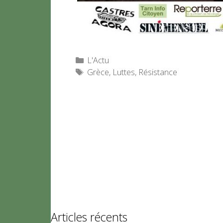
Catégories
L'Actu
Étiquettes
Grèce
,
Luttes
,
Résistance
Articles récents