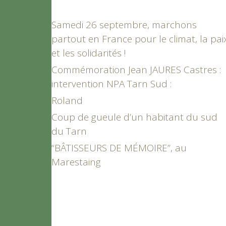
Samedi 26 septembre, marchons
partout en France pour le climat, la pai
et les solidarités !
Commémoration Jean JAURES Castres :
intervention NPA Tarn Sud :
Roland
Coup de gueule d’un habitant du sud
du Tarn
“BÂTISSEURS DE MÉMOIRE”, au
Marestaing