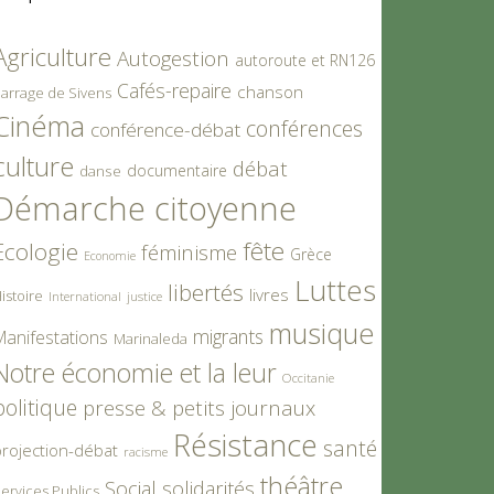
Agriculture
Autogestion
autoroute et RN126
Cafés-repaire
chanson
arrage de Sivens
Cinéma
conférences
conférence-débat
culture
débat
documentaire
danse
Démarche citoyenne
fête
Ecologie
féminisme
Grèce
Economie
Luttes
libertés
livres
istoire
International
justice
musique
migrants
Manifestations
Marinaleda
Notre économie et la leur
Occitanie
politique
presse & petits journaux
Résistance
santé
rojection-débat
racisme
théâtre
Social
solidarités
ervices Publics