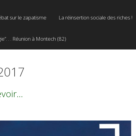
bat sur le zapatisme
La réinsertion sociale des riches !
”. . . Réunion à Montech (82)
 2017
evoir…