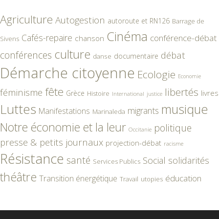
Agriculture
Autogestion
autoroute et RN126
Barrage de
Cinéma
Cafés-repaire
conférence-débat
chanson
Sivens
culture
conférences
débat
documentaire
danse
Démarche citoyenne
Ecologie
Economie
fête
libertés
féminisme
livres
Grèce
Histoire
International
justice
Luttes
musique
migrants
Manifestations
Marinaleda
Notre économie et la leur
politique
Occitanie
presse & petits journaux
projection-débat
racisme
Résistance
santé
Social
solidarités
Services Publics
théâtre
éducation
Transition énergétique
Travail
utopies