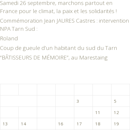
Samedi 26 septembre, marchons partout en
France pour le climat, la paix et les solidarités !
Commémoration Jean JAURES Castres : intervention
NPA Tarn Sud :
Roland
Coup de gueule d’un habitant du sud du Tarn
“BÂTISSEURS DE MÉMOIRE”, au Marestaing
juin 2016
L
M
M
J
V
S
D
1
2
3
4
5
6
7
8
9
10
11
12
13
14
15
16
17
18
19