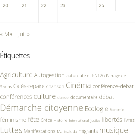
20
21
22
23
24
25
26
27
28
29
30
« Mai
Juil »
Étiquettes
Agriculture
Autogestion
autoroute et RN126
Barrage de
Cinéma
Cafés-repaire
conférence-débat
chanson
Sivens
culture
conférences
débat
documentaire
danse
Démarche citoyenne
Ecologie
Economie
fête
libertés
féminisme
livres
Grèce
Histoire
International
justice
Luttes
musique
migrants
Manifestations
Marinaleda