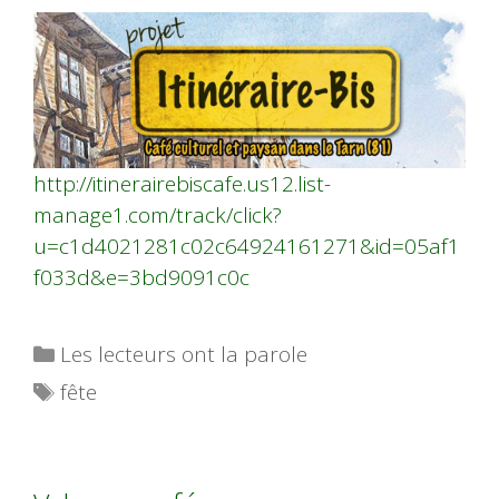
http://itinerairebiscafe.us12.list-
manage1.com/track/click?
u=c1d4021281c02c64924161271&id=05af1
f033d&e=3bd9091c0c
Catégories
Les lecteurs ont la parole
Étiquettes
fête