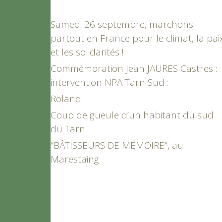
Samedi 26 septembre, marchons
partout en France pour le climat, la pai
et les solidarités !
Commémoration Jean JAURES Castres :
intervention NPA Tarn Sud :
Roland
Coup de gueule d’un habitant du sud
du Tarn
“BÂTISSEURS DE MÉMOIRE”, au
Marestaing