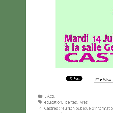
Follow
Catégories
L'Actu
Étiquettes
éducation
,
libertés
,
livres
Castres : réunion publique d’informati