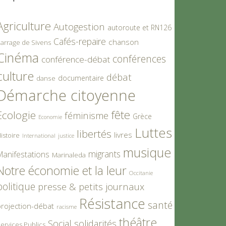
Agriculture
Autogestion
autoroute et RN126
Cafés-repaire
chanson
arrage de Sivens
Cinéma
conférences
conférence-débat
culture
débat
documentaire
danse
Démarche citoyenne
fête
Ecologie
féminisme
Grèce
Economie
Luttes
libertés
livres
istoire
International
justice
musique
migrants
Manifestations
Marinaleda
Notre économie et la leur
Occitanie
politique
presse & petits journaux
Résistance
santé
rojection-débat
racisme
théâtre
Social
solidarités
ervices Publics