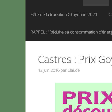
Fête de la transition Citoyenne 2021
Dé
RAPPEL : “Réduire sa consommation d’énergie
Castres : Prix G
12 juin 2016
par
Claude