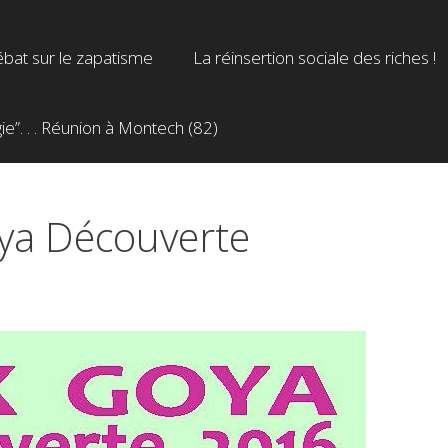
bat sur le zapatisme
La réinsertion sociale des riches !
”. . . Réunion à Montech (82)
oya Découverte