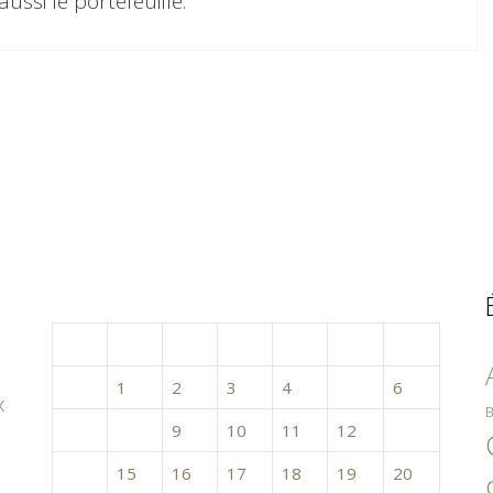
 aussi le portefeuille.
mars 2016
L
M
M
J
V
S
D
1
2
3
4
5
6
x
B
7
8
9
10
11
12
13
14
15
16
17
18
19
20