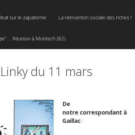
bat sur le zapatisme
La réinsertion sociale des riches !
”. . . Réunion à Montech (82)
n Linky du 11 mars
De
notre correspondant à
Gaillac
: