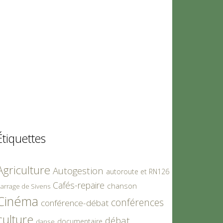
Étiquettes
Agriculture
Autogestion
autoroute et RN126
Cafés-repaire
chanson
arrage de Sivens
Cinéma
conférences
conférence-débat
culture
débat
documentaire
danse