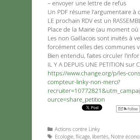
– envoyer une lettre de refus
Un PDF résume l’argumentaire à d
LE prochain RDV est un RASSEMB
Place de la Mairie (au moment où 
Les non Gaillacois sont invités à 
forcément celles des communes vo
Bien entendu, faites circuler l’info
IL Y A DEPUIS UNE PETITION sur C
https://www.change.org/p/les-consei
compteur-linky-non-merci?
recruiter=10772821&utm_campai
ource=share_petition
Follow
Catégories
Actions contre Linky
Étiquettes
Ecologie
,
flicage
,
libertés
,
Notre économ