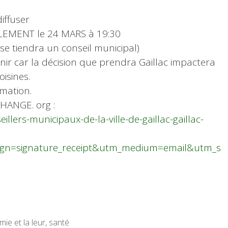
iffuser
LEMENT le 24 MARS à 19:30
se tiendra un conseil municipal)
venir car la décision que prendra Gaillac impactera
isines.
rmation.
HANGE. org :
llers-municipaux-de-la-ville-de-gaillac-gaillac-
gn=signature_receipt&utm_medium=email&utm_s
ie et la leur
,
santé