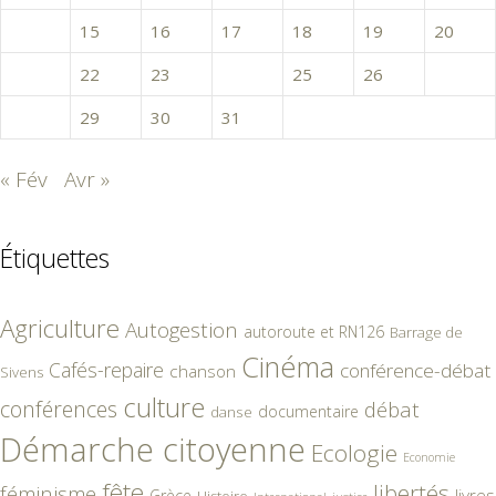
14
15
16
17
18
19
20
21
22
23
24
25
26
27
28
29
30
31
« Fév
Avr »
Étiquettes
Agriculture
Autogestion
autoroute et RN126
Barrage de
Cinéma
Cafés-repaire
conférence-débat
chanson
Sivens
culture
conférences
débat
documentaire
danse
Démarche citoyenne
Ecologie
Economie
fête
libertés
féminisme
livres
Grèce