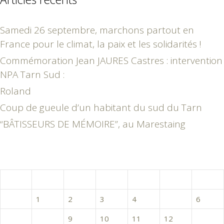
Samedi 26 septembre, marchons partout en
France pour le climat, la paix et les solidarités !
Commémoration Jean JAURES Castres : intervention
NPA Tarn Sud :
Roland
Coup de gueule d’un habitant du sud du Tarn
“BÂTISSEURS DE MÉMOIRE”, au Marestaing
mars 2016
L
M
M
J
V
S
D
1
2
3
4
5
6
7
8
9
10
11
12
13