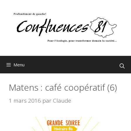
Aller
au
contenu
Menu
Matens : café coopératif (6)
1 mars 2016
par
Claude