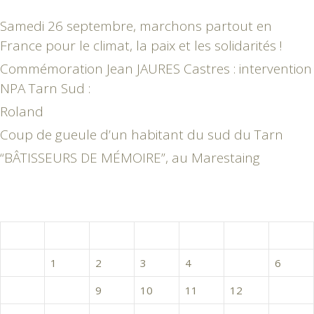
Samedi 26 septembre, marchons partout en
France pour le climat, la paix et les solidarités !
Commémoration Jean JAURES Castres : intervention
NPA Tarn Sud :
Roland
Coup de gueule d’un habitant du sud du Tarn
“BÂTISSEURS DE MÉMOIRE”, au Marestaing
mars 2016
L
M
M
J
V
S
D
1
2
3
4
5
6
7
8
9
10
11
12
13