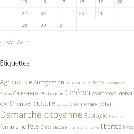
14
15
16
17
18
19
20
21
22
23
24
25
26
27
28
29
30
31
« Fév
Avr »
Étiquettes
Agriculture
Autogestion
autoroute et RN126
Barrage de
Cinéma
Cafés-repaire
conférence-débat
chanson
Sivens
culture
conférences
débat
documentaire
danse
Démarche citoyenne
Ecologie
Economie
fête
libertés
féminisme
livres
Grèce
Histoire
International
justice