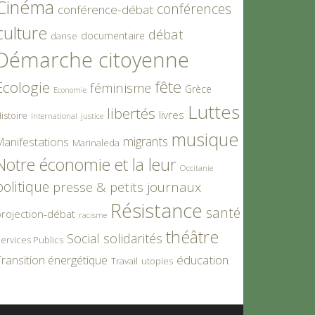
Cinéma
conférences
conférence-débat
culture
débat
documentaire
danse
Démarche citoyenne
fête
Ecologie
féminisme
Grèce
Economie
Luttes
libertés
livres
istoire
International
justice
musique
migrants
Manifestations
Marinaleda
Notre économie et la leur
Occitanie
politique
presse & petits journaux
Résistance
santé
rojection-débat
racisme
théâtre
Social
solidarités
ervices Publics
éducation
ransition énergétique
Travail
utopies