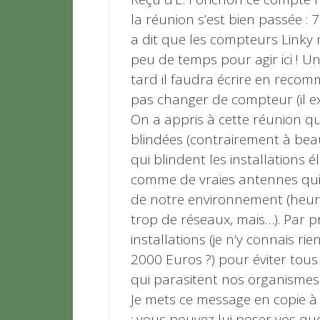
la réunion s’est bien passée :
a dit que les compteurs Linky 
peu de temps pour agir ici ! Un
tard il faudra écrire en reco
pas changer de compteur (il ex
On a appris à cette réunion qu
blindées (contrairement à be
qui blindent les installations 
comme de vraies antennes qui
de notre environnement (heur
trop de réseaux, mais…). Par p
installations (je n’y connais ri
2000 Euros ?) pour éviter tou
qui parasitent nos organismes
Je mets ce message en copie à n
: vous pouvez lui poser vos que