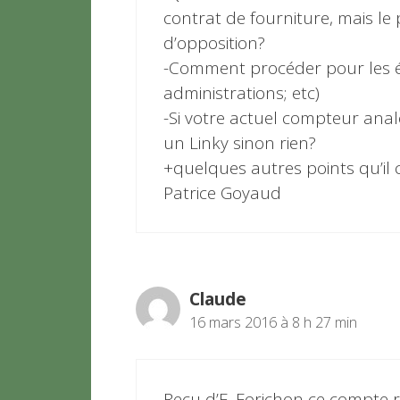
contrat de fourniture, mais le p
d’opposition?
-Comment procéder pour les ét
administrations; etc)
-Si votre actuel compteur anal
un Linky sinon rien?
+quelques autres points qu’il c
Patrice Goyaud
Claude
16 mars 2016 à 8 h 27 min
Reçu d’E. Forichon ce compte 