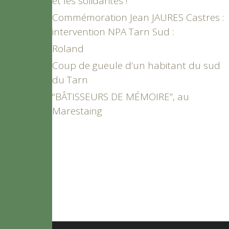
et les solidarités !
Commémoration Jean JAURES Castres :
intervention NPA Tarn Sud :
Roland
Coup de gueule d’un habitant du sud
du Tarn
“BÂTISSEURS DE MÉMOIRE”, au
Marestaing