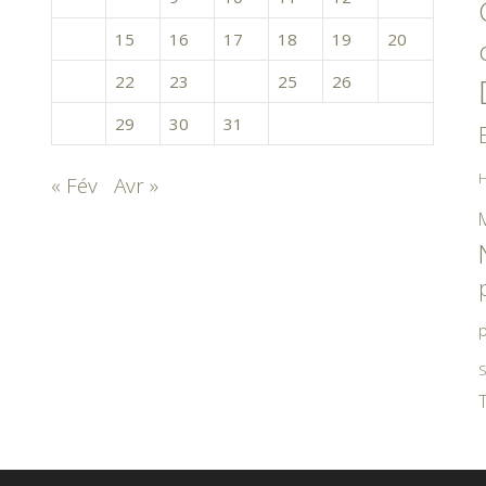
14
15
16
17
18
19
20
21
22
23
24
25
26
27
28
29
30
31
H
« Fév
Avr »
p
S
T