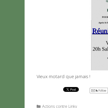
Vieux motard que jamais !
Follow
Catégories
Actions contre Linky