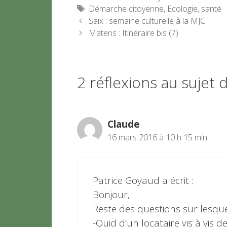
Étiquettes
Démarche citoyenne
,
Ecologie
,
santé
Saïx : semaine culturelle à la MJC
Matens : Itinéraire bis (7)
2 réflexions au sujet d
Claude
16 mars 2016 à 10 h 15 min
Patrice Goyaud a écrit :
Bonjour,
Reste des questions sur lesquel
-Quid d’un locataire vis à vis de