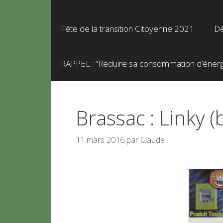
Fête de la transition Citoyenne 2021
Dé
RAPPEL : “Réduire sa consommation d’énergie
Brassac : Linky (b
11 mars 2016
par
Claude