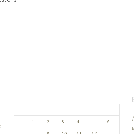
mars 2016
L
M
M
J
V
S
D
1
2
3
4
5
6
x
B
7
8
9
10
11
12
13