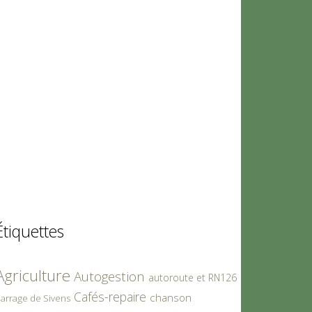
Étiquettes
Agriculture
Autogestion
autoroute et RN126
Cafés-repaire
chanson
arrage de Sivens