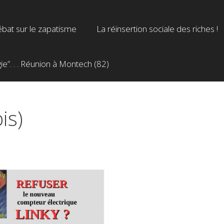
bat sur le zapatisme
La réinsertion sociale des riches !
”. . . Réunion à Montech (82)
is)