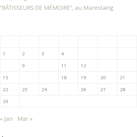
“BÂTISSEURS DE MÉMOIRE”, au Marestaing
février 2016
L
M
M
J
V
S
D
1
2
3
4
5
6
7
8
9
10
11
12
13
14
15
16
17
18
19
20
21
22
23
24
25
26
27
28
29
« Jan
Mar »