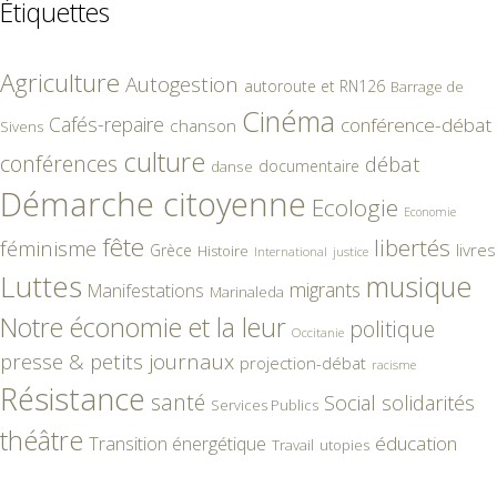
Étiquettes
Agriculture
Autogestion
autoroute et RN126
Barrage de
Cinéma
Cafés-repaire
conférence-débat
chanson
Sivens
culture
conférences
débat
documentaire
danse
Démarche citoyenne
Ecologie
Economie
fête
libertés
féminisme
livres
Grèce
Histoire
International
justice
Luttes
musique
migrants
Manifestations
Marinaleda
Notre économie et la leur
politique
Occitanie
presse & petits journaux
projection-débat
racisme
Résistance
santé
Social
solidarités
Services Publics
théâtre
éducation
Transition énergétique
Travail
utopies