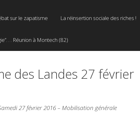
bat sur le zapatisme
La réinsertion sociale des riches !
”. . . Réunion à Montech (82)
e des Landes 27 février
medi 27 février 2016 – Mobilisation générale