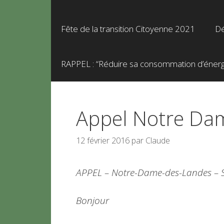
Fête de la transition Citoyenne 2021
Dé
RAPPEL : “Réduire sa consommation d’énergie
Appel Notre Dam
12 février 2016
par
Claude
APPEL – Notre-Dame-des-Landes – Sa
Bonjour