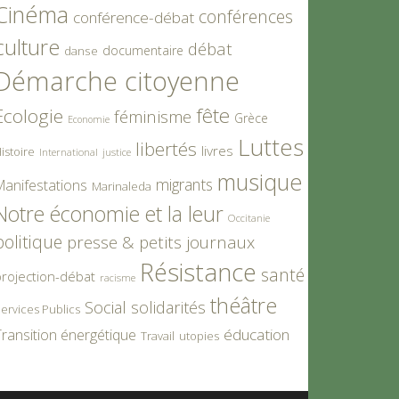
Cinéma
conférences
conférence-débat
culture
débat
documentaire
danse
Démarche citoyenne
fête
Ecologie
féminisme
Grèce
Economie
Luttes
libertés
livres
istoire
International
justice
musique
migrants
Manifestations
Marinaleda
Notre économie et la leur
Occitanie
politique
presse & petits journaux
Résistance
santé
rojection-débat
racisme
théâtre
Social
solidarités
ervices Publics
éducation
ransition énergétique
Travail
utopies