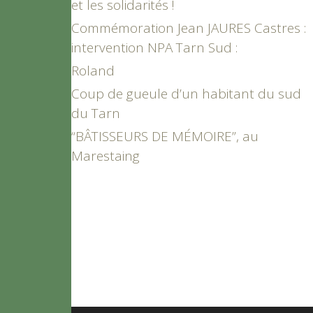
et les solidarités !
Commémoration Jean JAURES Castres :
intervention NPA Tarn Sud :
Roland
Coup de gueule d’un habitant du sud
du Tarn
“BÂTISSEURS DE MÉMOIRE”, au
Marestaing