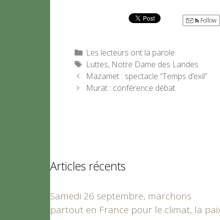
Follow
Catégories
Les lecteurs ont la parole
Étiquettes
Luttes
,
Notre Dame des Landes
Mazamet : spectacle “Temps d’exil”
Murat : conférence débat
Articles récents
Samedi 26 septembre, marchons
partout en France pour le climat, la pai