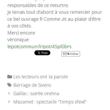
responsables de ce meurtre.
Je tenais tout d’abord à vous remercier pour
ce bel ouvrage R Comme ,et au plaisir d’être
à vos côtés.
Merci encore.
véronique
lepotcommun.fr/pot/45pl0brs
Follow
Catégories
Les lecteurs ont la parole
Étiquettes
Barrage de Sivens
Gaillac : soirée cinéma
Mazamet : spectacle “Temps d’exil”