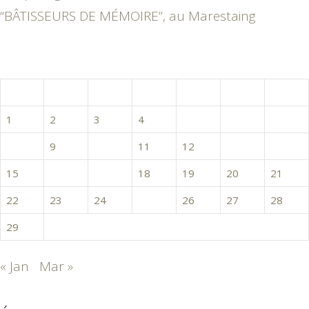
“BÂTISSEURS DE MÉMOIRE”, au Marestaing
février 2016
L
M
M
J
V
S
D
1
2
3
4
5
6
7
8
9
10
11
12
13
14
15
16
17
18
19
20
21
22
23
24
25
26
27
28
29
« Jan
Mar »