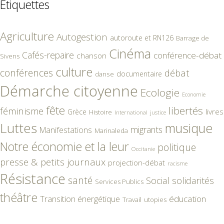
Étiquettes
Agriculture
Autogestion
autoroute et RN126
Barrage de
Cinéma
Cafés-repaire
conférence-débat
chanson
Sivens
culture
conférences
débat
documentaire
danse
Démarche citoyenne
Ecologie
Economie
fête
libertés
féminisme
livres
Grèce
Histoire
International
justice
Luttes
musique
migrants
Manifestations
Marinaleda
Notre économie et la leur
politique
Occitanie
presse & petits journaux
projection-débat
racisme
Résistance
santé
Social
solidarités
Services Publics
théâtre
éducation
Transition énergétique
Travail
utopies