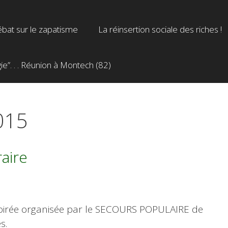
bat sur le zapatisme
La réinsertion sociale des riches !
”. . . Réunion à Montech (82)
015
raire
oirée organisée par le SECOURS POPULAIRE de
s.