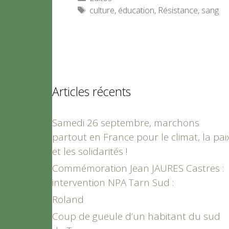
Étiquettes
culture
,
éducation
,
Résistance
,
sang
Articles récents
Samedi 26 septembre, marchons
partout en France pour le climat, la pai
et les solidarités !
Commémoration Jean JAURES Castres :
intervention NPA Tarn Sud :
Roland
Coup de gueule d’un habitant du sud