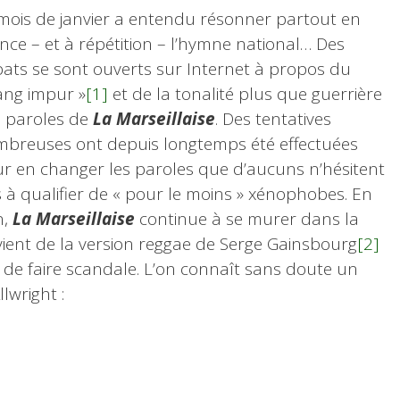
mois de janvier a entendu résonner partout en
nce – et à répétition – l’hymne national… Des
ats se sont ouverts sur Internet à propos du
ang impur »
[1]
et de la tonalité plus que guerrière
 paroles de
La Marseillaise
. Des tentatives
breuses ont depuis longtemps été effectuées
r en changer les paroles que d’aucuns n’hésitent
 à qualifier de « pour le moins » xénophobes. En
n,
La Marseillaise
continue à se murer dans la
vient de la version reggae de Serge Gainsbourg
[2]
e faire scandale. L’on connaît sans doute un
lwright :