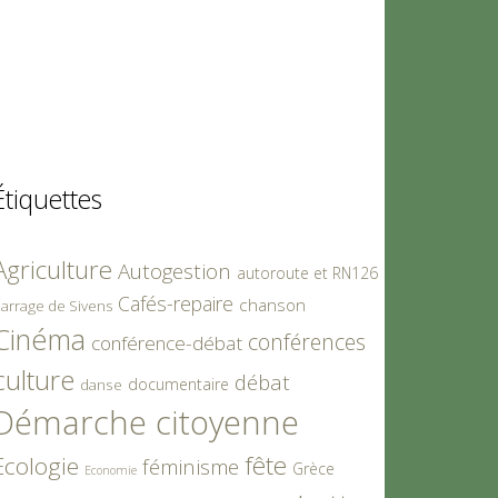
Étiquettes
Agriculture
Autogestion
autoroute et RN126
Cafés-repaire
chanson
arrage de Sivens
Cinéma
conférences
conférence-débat
culture
débat
documentaire
danse
Démarche citoyenne
fête
Ecologie
féminisme
Grèce
Economie