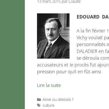
13 mars 2015
par
Claude
EDOUARD DA
A la fin février
Vichy voulait p
personnalités i
DALADIER en fa
se déroula com
accusateurs et le procès fut ajourn
pression pour qu’il en fût ainsi.
Lire la suite
Catégories
Aimé ou détesté ?
Étiquettes
culture