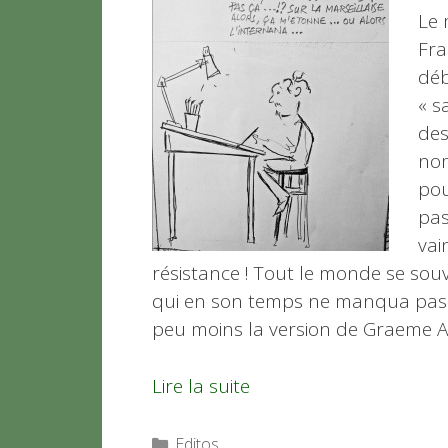
Le 
Fra
déb
« s
des
nom
pou
pas
vai
résistance ! Tout le monde se sou
qui en son temps ne manqua pas d
peu moins la version de Graeme Al
Lire la suite
Catégories
Editos