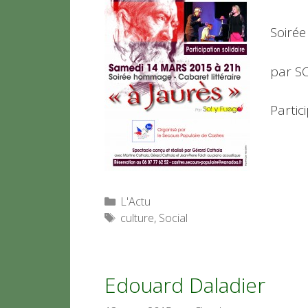
Soirée
par S
Partic
Catégories
L'Actu
Étiquettes
culture
,
Social
Edouard Daladier