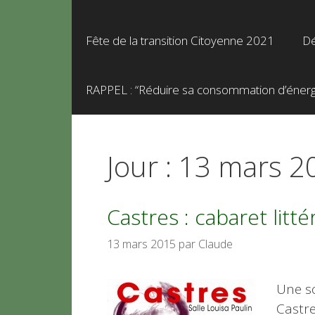
Fête de la transition Citoyenne 2021
Dé
RAPPEL : “Réduire sa consommation d’énergie
Jour :
13 mars 2
Castres : cabaret litté
13 mars 2015
par
Claude
Une s
Castre