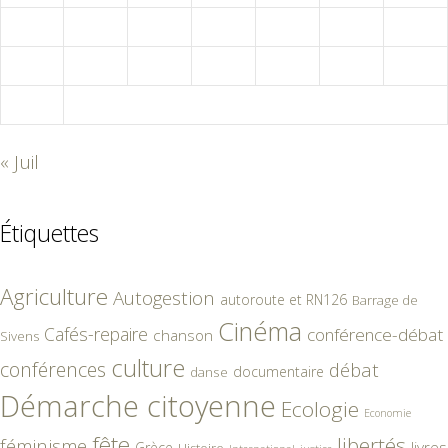
17
18
19
20
21
22
23
24
25
26
27
28
29
30
31
« Juil
Étiquettes
Agriculture
Autogestion
autoroute et RN126
Barrage de
Cinéma
Cafés-repaire
conférence-débat
chanson
Sivens
culture
conférences
débat
documentaire
danse
Démarche citoyenne
Ecologie
Economie
fête
libertés
féminisme
livres
Grèce