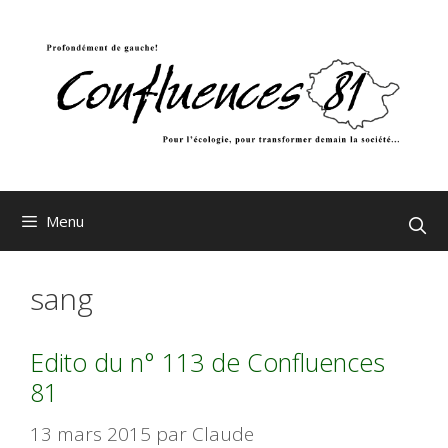
Aller
au
contenu
Menu
sang
Edito du n° 113 de Confluences
81
13 mars 2015
par
Claude