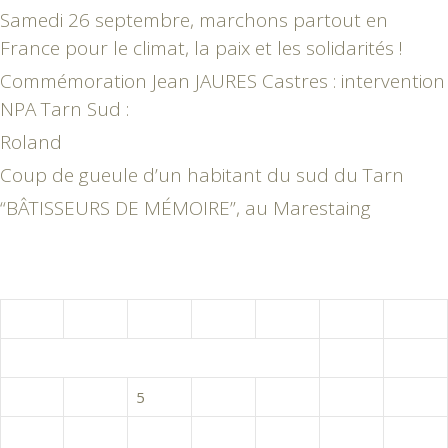
Samedi 26 septembre, marchons partout en
France pour le climat, la paix et les solidarités !
Commémoration Jean JAURES Castres : intervention
NPA Tarn Sud :
Roland
Coup de gueule d’un habitant du sud du Tarn
“BÂTISSEURS DE MÉMOIRE”, au Marestaing
août 2026
L
M
M
J
V
S
D
1
2
3
4
5
6
7
8
9
10
11
12
13
14
15
16