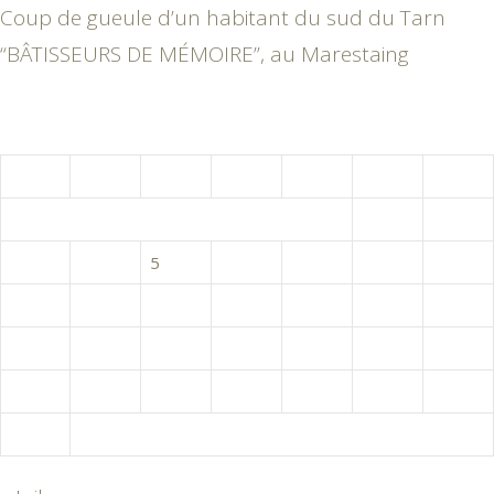
Coup de gueule d’un habitant du sud du Tarn
“BÂTISSEURS DE MÉMOIRE”, au Marestaing
août 2026
L
M
M
J
V
S
D
1
2
3
4
5
6
7
8
9
10
11
12
13
14
15
16
17
18
19
20
21
22
23
24
25
26
27
28
29
30
31