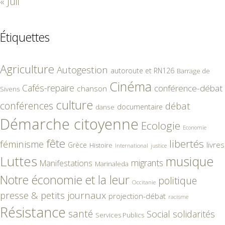
« Juil
Étiquettes
Agriculture
Autogestion
autoroute et RN126
Barrage de
Cinéma
Cafés-repaire
conférence-débat
chanson
Sivens
culture
conférences
débat
documentaire
danse
Démarche citoyenne
Ecologie
Economie
fête
libertés
féminisme
livres
Grèce
Histoire
International
justice
Luttes
musique
migrants
Manifestations
Marinaleda
Notre économie et la leur
politique
Occitanie
presse & petits journaux
projection-débat
racisme
Résistance
santé
Social
solidarités
Services Publics