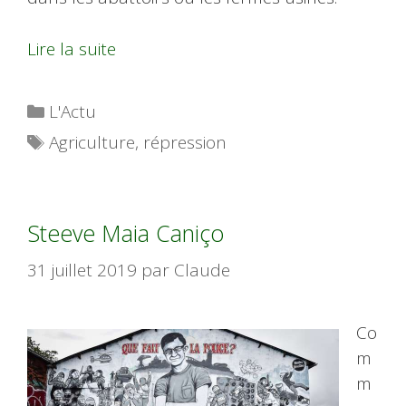
Lire la suite
Catégories
L'Actu
Étiquettes
Agriculture
,
répression
Steeve Maia Caniço
31 juillet 2019
par
Claude
Co
m
m