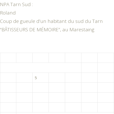
NPA Tarn Sud :
Roland
Coup de gueule d’un habitant du sud du Tarn
“BÂTISSEURS DE MÉMOIRE”, au Marestaing
août 2026
L
M
M
J
V
S
D
1
2
3
4
5
6
7
8
9
10
11
12
13
14
15
16
17
18
19
20
21
22
23
24
25
26
27
28
29
30