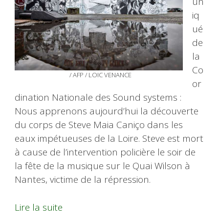
un
iq
ué
de
la
Co
/ AFP / LOIC VENANCE
or
dination Nationale des Sound systems :
Nous apprenons aujourd’hui la découverte
du corps de Steve Maia Caniço dans les
eaux impétueuses de la Loire. Steve est mort
à cause de l’intervention policière le soir de
la fête de la musique sur le Quai Wilson à
Nantes, victime de la répression.
Lire la suite