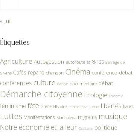
31
« Juil
Étiquettes
Agriculture
Autogestion
autoroute et RN126
Barrage de
Cinéma
Cafés-repaire
conférence-débat
chanson
Sivens
culture
conférences
débat
documentaire
danse
Démarche citoyenne
Ecologie
Economie
fête
libertés
féminisme
livres
Grèce
Histoire
International
justice
Luttes
musique
migrants
Manifestations
Marinaleda
Notre économie et la leur
politique
Occitanie