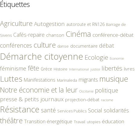
Étiquettes
Agriculture
Autogestion
autoroute et RN126
Barrage de
Cinéma
Cafés-repaire
conférence-débat
chanson
Sivens
culture
conférences
débat
documentaire
danse
Démarche citoyenne
Ecologie
Economie
fête
libertés
féminisme
livres
Grèce
Histoire
International
justice
Luttes
musique
migrants
Manifestations
Marinaleda
Notre économie et la leur
politique
Occitanie
presse & petits journaux
projection-débat
racisme
Résistance
santé
Social
solidarités
Services Publics
théâtre
éducation
Transition énergétique
Travail
utopies