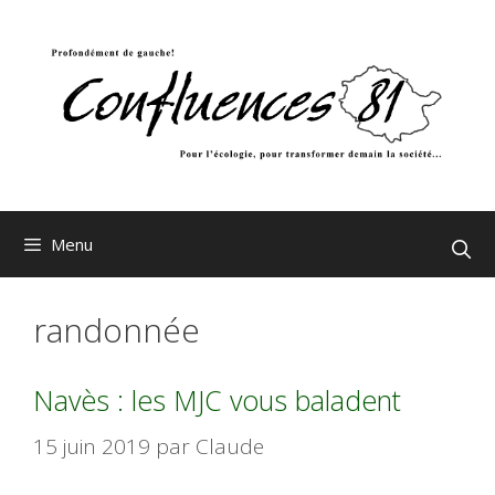
Aller
au
contenu
Menu
randonnée
Navès : les MJC vous baladent
15 juin 2019
par
Claude