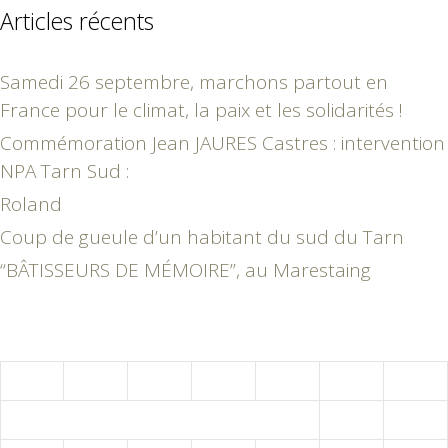
Articles récents
Samedi 26 septembre, marchons partout en
France pour le climat, la paix et les solidarités !
Commémoration Jean JAURES Castres : intervention
NPA Tarn Sud :
Roland
Coup de gueule d’un habitant du sud du Tarn
“BÂTISSEURS DE MÉMOIRE”, au Marestaing
août 2026
L
M
M
J
V
S
D
1
2