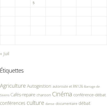
3
4
5
6
7
8
9
10
11
12
13
14
15
16
17
18
19
20
21
22
23
24
25
26
27
28
29
30
31
« Juil
Étiquettes
Agriculture
Autogestion
autoroute et RN126
Barrage de
Cinéma
Cafés-repaire
conférence-débat
chanson
Sivens
culture
conférences
débat
documentaire
danse