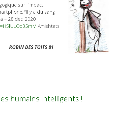
gogique sur l’impact
artphone. “Il y a du sang
a – 28 dec. 2020
h?v=HSlULOo35mM
Amishtats
ud
ROBIN DES TOITS 81
es humains intelligents !