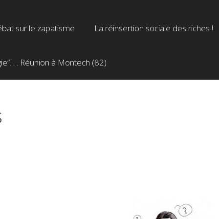
bat sur le zapatisme
La réinsertion sociale des riches !
”. . . Réunion à Montech (82)
s