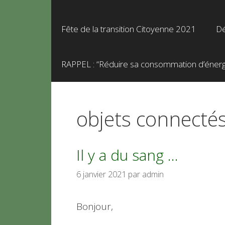
Fête de la transition Citoyenne 2021
Dé
RAPPEL : “Réduire sa consommation d’énergie
objets connecté
Il y a du sang …
6 janvier 2021
par
admin
Bonjour,