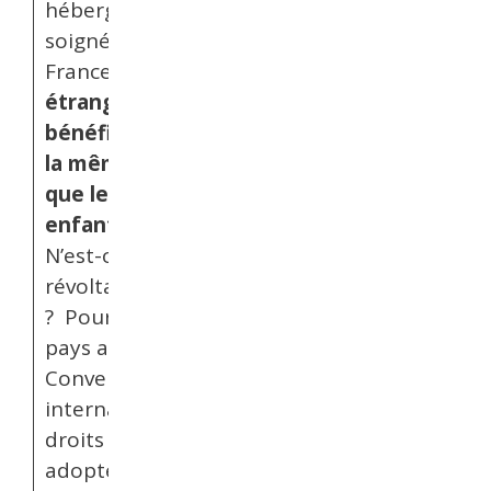
hébergé·e·s,
soigné·e·s, en
France,
les enfants
étranger·e·s ne
bénéficient pas de
la même protection
que les autres
enfants.
N’est-ce pas
révoltant
? Pourtant, notre
pays a signé la
Convention
internationale des
droits de l’enfant,
adoptée en 1989 par