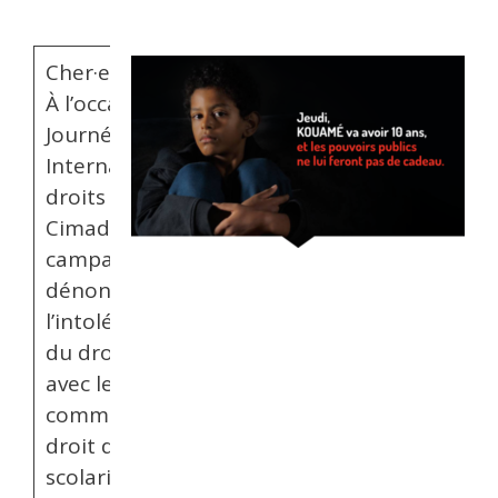
Cher·e·s Ami·e·s,
À l’occasion de la
Journée
Internationale des
droits de l’enfant, La
Cimade lance une
campagne pour
dénoncer
l’intolérable. Privé·e·s
du droit de vivre
avec leurs parents,
comme Kouamé, du
droit d’être
scolarisé·e·s,