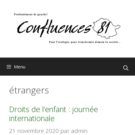
Aller
au
contenu
Menu
étrangers
Droits de l’enfant : journée
internationale
21 novembre 2020
par
admin