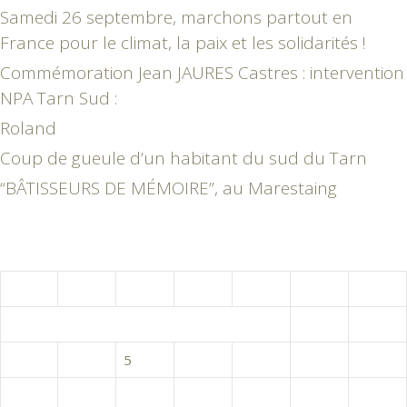
Samedi 26 septembre, marchons partout en
France pour le climat, la paix et les solidarités !
Commémoration Jean JAURES Castres : intervention
NPA Tarn Sud :
Roland
Coup de gueule d’un habitant du sud du Tarn
“BÂTISSEURS DE MÉMOIRE”, au Marestaing
août 2026
L
M
M
J
V
S
D
1
2
3
4
5
6
7
8
9
10
11
12
13
14
15
16