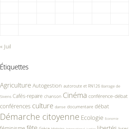
17
18
19
20
21
22
23
24
25
26
27
28
29
30
31
« Juil
Étiquettes
Agriculture
Autogestion
autoroute et RN126
Barrage de
Cinéma
Cafés-repaire
conférence-débat
chanson
Sivens
culture
conférences
débat
documentaire
danse
Démarche citoyenne
Ecologie
Economie
fête
libertés
féminisme
livres
Grèce
Histoire
International
justice