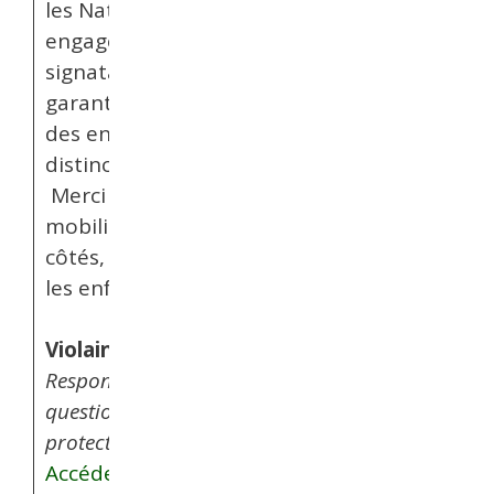
les Nations Unies et
engageant les États
signataires à
garantir les droits
des enfants sans
distinction.
Merci de vous
mobiliser à nos
côtés, avec et pour
les enfants exilé·e·s.
Violaine Husson,
Responsable des
questions genre et
protections
Accéder aux pages