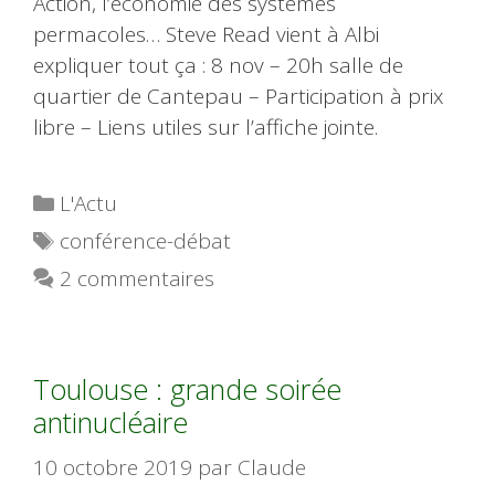
Action, l’économie des systèmes
permacoles… Steve Read vient à Albi
expliquer tout ça : 8 nov – 20h salle de
quartier de Cantepau – Participation à prix
libre – Liens utiles sur l’affiche jointe.
Catégories
L'Actu
Étiquettes
conférence-débat
2 commentaires
Toulouse : grande soirée
antinucléaire
10 octobre 2019
par
Claude