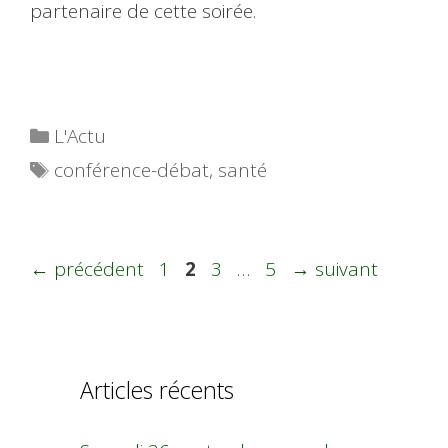
partenaire de cette soirée.
Catégories
L'Actu
Étiquettes
conférence-débat
,
santé
Page
Page
Page
Page
←
précédent
1
2
3
…
5
→
suivant
Articles récents