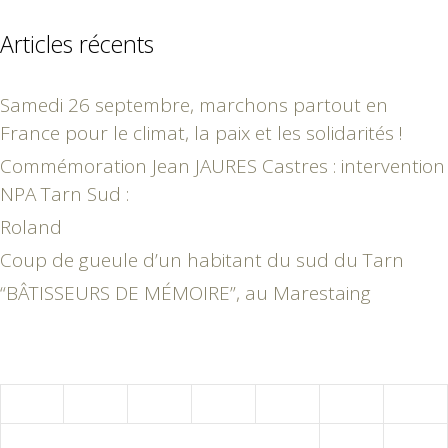
Articles récents
Samedi 26 septembre, marchons partout en
France pour le climat, la paix et les solidarités !
Commémoration Jean JAURES Castres : intervention
NPA Tarn Sud :
Roland
Coup de gueule d’un habitant du sud du Tarn
“BÂTISSEURS DE MÉMOIRE”, au Marestaing
août 2026
L
M
M
J
V
S
D
1
2