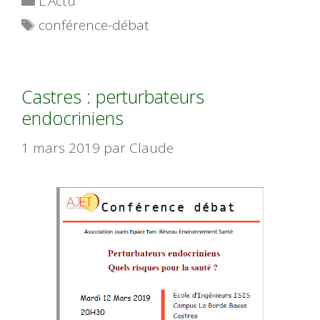
L'Actu
Étiquettes
conférence-débat
Castres : perturbateurs
endocriniens
1 mars 2019
par
Claude