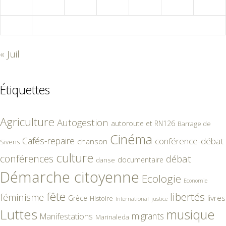
24
25
26
27
28
29
30
31
« Juil
Étiquettes
Agriculture
Autogestion
autoroute et RN126
Barrage de
Cinéma
Cafés-repaire
conférence-débat
chanson
Sivens
culture
conférences
débat
documentaire
danse
Démarche citoyenne
Ecologie
Economie
fête
libertés
féminisme
livres
Grèce
Histoire
International
justice
Luttes
musique
migrants
Manifestations
Marinaleda