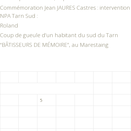
Commémoration Jean JAURES Castres : intervention
NPA Tarn Sud :
Roland
Coup de gueule d’un habitant du sud du Tarn
“BÂTISSEURS DE MÉMOIRE”, au Marestaing
août 2026
L
M
M
J
V
S
D
1
2
3
4
5
6
7
8
9
10
11
12
13
14
15
16
17
18
19
20
21
22
23