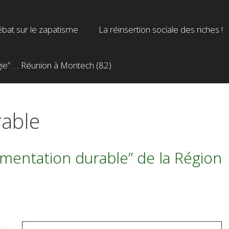
bat sur le zapatisme
La réinsertion sociale des riches !
”. . . Réunion à Montech (82)
rable
limentation durable” de la Région