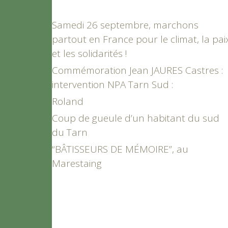
Samedi 26 septembre, marchons
partout en France pour le climat, la pai
et les solidarités !
Commémoration Jean JAURES Castres :
intervention NPA Tarn Sud :
Roland
Coup de gueule d’un habitant du sud
du Tarn
“BÂTISSEURS DE MÉMOIRE”, au
Marestaing