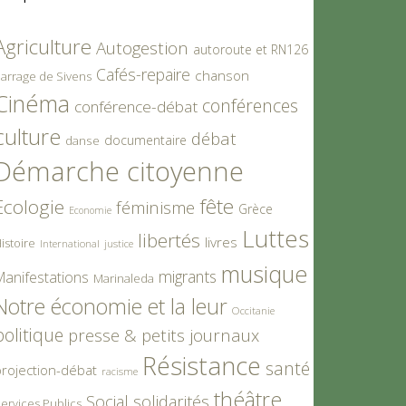
Agriculture
Autogestion
autoroute et RN126
Cafés-repaire
chanson
arrage de Sivens
Cinéma
conférences
conférence-débat
culture
débat
documentaire
danse
Démarche citoyenne
fête
Ecologie
féminisme
Grèce
Economie
Luttes
libertés
livres
istoire
International
justice
musique
migrants
Manifestations
Marinaleda
Notre économie et la leur
Occitanie
politique
presse & petits journaux
Résistance
santé
rojection-débat
racisme
théâtre
Social
solidarités
ervices Publics