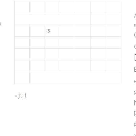
L
M
M
J
V
S
D
1
2
x
B
3
4
5
6
7
8
9
10
11
12
13
14
15
16
17
18
19
20
21
22
23
24
25
26
27
28
29
30
31
H
« Juil
p
S