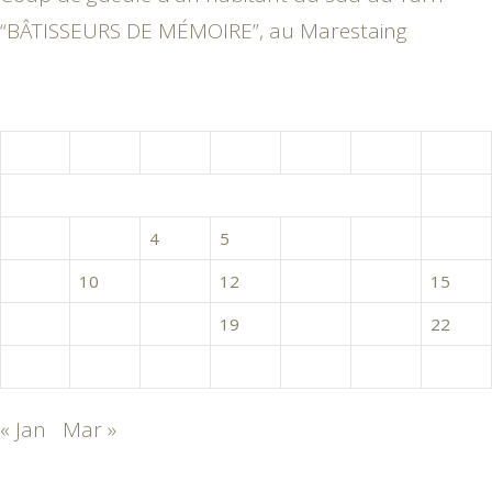
“BÂTISSEURS DE MÉMOIRE”, au Marestaing
février 2026
L
M
M
J
V
S
D
1
2
3
4
5
6
7
8
9
10
11
12
13
14
15
16
17
18
19
20
21
22
23
24
25
26
27
28
« Jan
Mar »