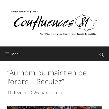
Aller
au
contenu
Menu
“Au nom du maintien de
l’ordre – Reculez”
10 février 2026
par
admin