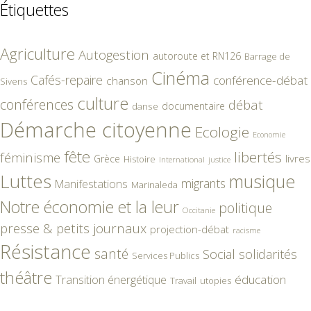
Étiquettes
Agriculture
Autogestion
autoroute et RN126
Barrage de
Cinéma
Cafés-repaire
conférence-débat
chanson
Sivens
culture
conférences
débat
documentaire
danse
Démarche citoyenne
Ecologie
Economie
fête
libertés
féminisme
livres
Grèce
Histoire
International
justice
Luttes
musique
migrants
Manifestations
Marinaleda
Notre économie et la leur
politique
Occitanie
presse & petits journaux
projection-débat
racisme
Résistance
santé
Social
solidarités
Services Publics
théâtre
éducation
Transition énergétique
Travail
utopies