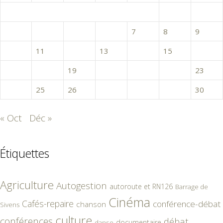
1
2
3
4
5
6
7
8
9
10
11
12
13
14
15
16
17
18
19
20
21
22
23
24
25
26
27
28
29
30
« Oct
Déc »
Étiquettes
Agriculture
Autogestion
autoroute et RN126
Barrage de
Cinéma
Cafés-repaire
conférence-débat
chanson
Sivens
culture
conférences
débat
documentaire
danse