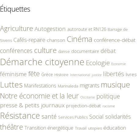
Étiquettes
Agriculture
Autogestion
autoroute et RN126
Barrage de
Cinéma
Cafés-repaire
conférence-débat
chanson
Sivens
culture
conférences
débat
documentaire
danse
Démarche citoyenne
Ecologie
Economie
fête
libertés
féminisme
livres
Grèce
Histoire
International
justice
Luttes
musique
migrants
Manifestations
Marinaleda
Notre économie et la leur
politique
Occitanie
presse & petits journaux
projection-débat
racisme
Résistance
santé
Social
solidarités
Services Publics
théâtre
éducation
Transition énergétique
Travail
utopies