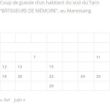
Coup de gueule d’un habitant du sud du Tarn
“BÂTISSEURS DE MÉMOIRE”, au Marestaing
mai 2025
L
M
M
J
V
S
D
1
2
3
4
5
6
7
8
9
10
11
12
13
14
15
16
17
18
19
20
21
22
23
24
25
26
27
28
29
30
31
« Avr
Juin »