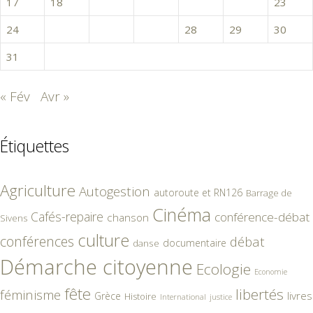
17
18
19
20
21
22
23
24
25
26
27
28
29
30
31
« Fév
Avr »
Étiquettes
Agriculture
Autogestion
autoroute et RN126
Barrage de
Cinéma
Cafés-repaire
conférence-débat
chanson
Sivens
culture
conférences
débat
documentaire
danse
Démarche citoyenne
Ecologie
Economie
fête
libertés
féminisme
livres
Grèce
Histoire
International
justice