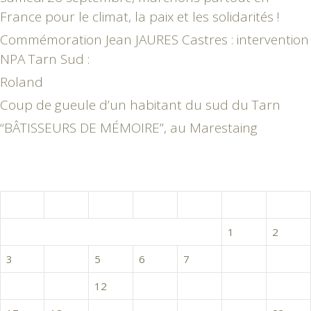
France pour le climat, la paix et les solidarités !
Commémoration Jean JAURES Castres : intervention
NPA Tarn Sud :
Roland
Coup de gueule d’un habitant du sud du Tarn
“BÂTISSEURS DE MÉMOIRE”, au Marestaing
mars 2025
L
M
M
J
V
S
D
1
2
3
4
5
6
7
8
9
10
11
12
13
14
15
16