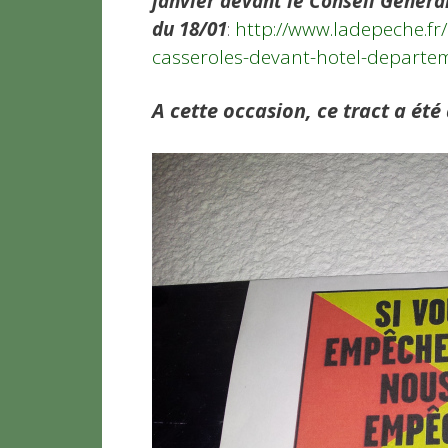
janvier devant le Conseil Général
du 18/01
:
http://www.ladepeche.fr
casseroles-devant-hotel-departe
A cette occasion, ce tract a été 