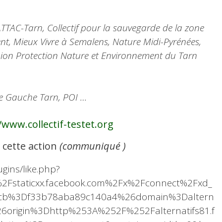
TTAC-Tarn, Collectif pour la sauvegarde de la zone
nt, Mieux Vivre à Semalens, Nature Midi-Pyrénées,
nion Protection Nature et Environnement du Tarn
de Gauche Tarn
, POI …
/www.collectif-testet.org
r cette action
(communiqué )
gins/like.php?
Fstaticxx.facebook.com%2Fx%2Fconnect%2Fxd_
3cb%3Df33b78aba89c140a4%26domain%3Daltern
%26origin%3Dhttp%253A%252F%252Falternatifs81.f