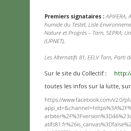
Premiers signataires :
APIFERA, A
humide du Testet, Lisle-Environneme
Nature et Progrès – Tarn, SEPRA, U
(UPNET),
Les Alternatifs 81, EELV Tarn,
Parti 
Sur le site du Collectif :
http:/
toutes les infos sur la lutte, su
https://www.facebook.com/v2.0/plu
app_id=&channel=https%3A%2F%2
arbiter%2F%3Fversion%3D46%2
atifs81.fr%26is_canvas%3Dfalse