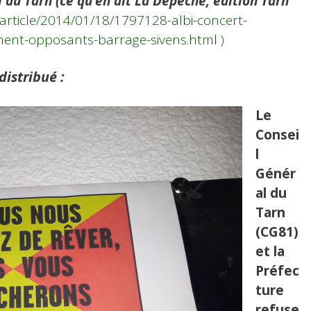
 du Tarn (ce qu’en dit La Dépêche, édition Tarn
/article/2014/01/18/1797128-albi-concert-
ment-opposants-barrage-sivens.html
)
distribué :
Le
Consei
l
Génér
al du
Tarn
(CG81)
et la
Préfec
ture
refuse