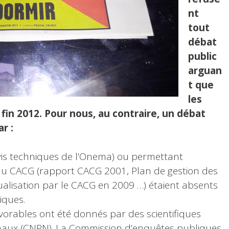
nt
tout
débat
public
arguan
t que
les
fin 2012. Pour nous, au contraire, un débat
ar :
vis techniques de l’Onema) ou permettant
du CACG (rapport CACG 2001, Plan de gestion des
ualisation par le CACG en 2009 …) étaient absents
iques.
avorables ont été donnés par des scientifiques
onaux (CNPN). La Commission d’enquêtes publiques