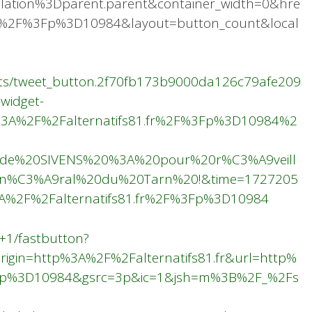
ation%3Dparent.parent&container_width=0&hre
fr%2F%3Fp%3D10984&layout=button_count&local
dgets/tweet_button.2f70fb173b9000da126c79afe209
-widget-
tp%3A%2F%2Falternatifs81.fr%2F%3Fp%3D10984%2
0de%20SIVENS%20%3A%20pour%20r%C3%A9veill
9n%C3%A9ral%20du%20Tarn%20!&time=1727205
A%2F%2Falternatifs81.fr%2F%3Fp%3D10984
/+1/fastbutton?
igin=http%3A%2F%2Falternatifs81.fr&url=http%
3Fp%3D10984&gsrc=3p&ic=1&jsh=m%3B%2F_%2Fs