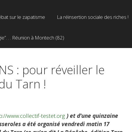
bat sur le zapatisme
La réinsertion sociale des riches !
”. . . Réunion à Montech (82)
S : pour réveiller le
du Tarn !
p://www.collectif-testet.org
) et d’une quinzaine
asseroles a été organisé vendredi matin 17