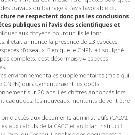
n des travaux du barrage à l’avis favorable du
cture ne respectent donc pas les conclusions
es publiques ni l’avis des scientifiques et
xpliquer aux citoyens pourquoi ils le font.
s, il était annoncé la présence de 23 espèces
espèces d’oiseaux. Bien que le CNPN ait souligné
 pas complets, c’est désormais 94 espèces
es.
es environnementales supplémentaires (mais qui
 le CNPN) qui augmenteraient les doûts
ionnement sur 20 ans. Les chiffres annoncés lors
nt caduques, les nouveaux montants doivent être
sion d’accès aux documents administratifs (CADA),
cès aux calculs de la CACG et au bilan instructif
r l’aval du Tescou. L’analyse des documents a