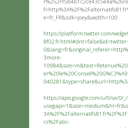
r%252Ff5b4b1c2ce43c5e4a%26rel
f=http%3A%2F%2Falternatifs81.
e=fr_FR&sdk=joey&width=100
https://platform.twitter.com/wi
8f02.fr.html#dnt=false&id=twitter
0&lang=fr&original_referer=ht
3more-
10984&size=m&text=Retenue%2
er%20le%20Conseil%20G%C3%A
040281&type=share&url=http%3
https://apis.google.com/u/0/se/0/_
usegapi=1&size=medium&hl=fr&or
3A%2F%2Falternatifs81.fr%2F%
cs%2Fabc-