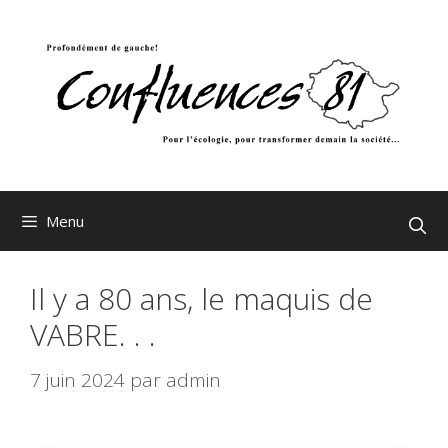
Aller
au
contenu
Menu
Il y a 80 ans, le maquis de
VABRE. . .
7 juin 2024
par
admin