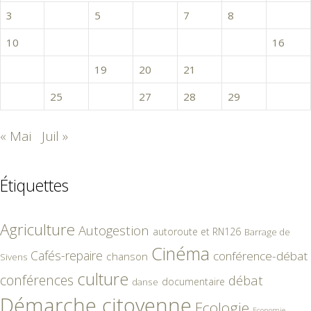
3
4
5
6
7
8
9
10
11
12
13
14
15
16
17
18
19
20
21
22
23
24
25
26
27
28
29
30
« Mai
Juil »
Étiquettes
Agriculture
Autogestion
autoroute et RN126
Barrage de
Cinéma
Cafés-repaire
conférence-débat
chanson
Sivens
culture
conférences
débat
documentaire
danse
Démarche citoyenne
Ecologie
Economie