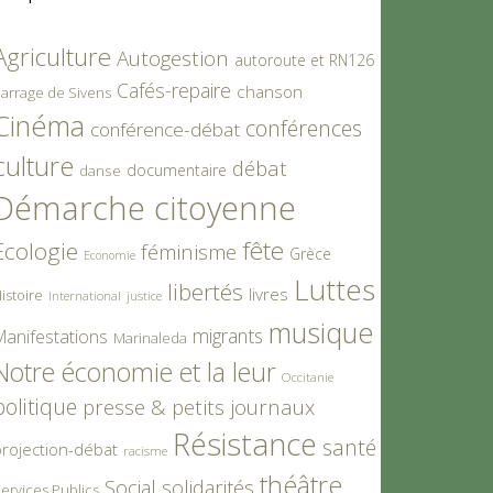
Agriculture
Autogestion
autoroute et RN126
Cafés-repaire
chanson
arrage de Sivens
Cinéma
conférences
conférence-débat
culture
débat
documentaire
danse
Démarche citoyenne
fête
Ecologie
féminisme
Grèce
Economie
Luttes
libertés
livres
istoire
International
justice
musique
migrants
Manifestations
Marinaleda
Notre économie et la leur
Occitanie
politique
presse & petits journaux
Résistance
santé
rojection-débat
racisme
théâtre
Social
solidarités
ervices Publics