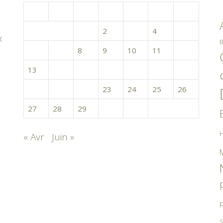
L
M
M
J
V
S
D
1
2
3
4
5
x
B
6
7
8
9
10
11
12
13
14
15
16
17
18
19
20
21
22
23
24
25
26
27
28
29
30
31
H
« Avr
Juin »
p
S