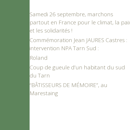
Samedi 26 septembre, marchons
partout en France pour le climat, la pai
et les solidarités !
Commémoration Jean JAURES Castres :
intervention NPA Tarn Sud :
Roland
Coup de gueule d’un habitant du sud
du Tarn
“BÂTISSEURS DE MÉMOIRE”, au
Marestaing