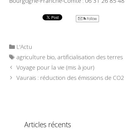
Bourgogne-Franche-Comté : 06 31 26 85 48
Follow
Catégories
L'Actu
Étiquettes
agriculture bio
,
artificialisation des terres
Voyage pour la vie (mis à jour)
Vaurais : réduction des émissions de CO2
Articles récents