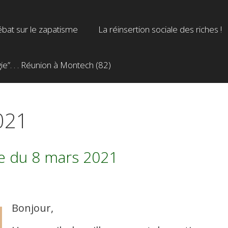
bat sur le zapatisme
La réinsertion sociale des riches !
”. . . Réunion à Montech (82)
021
re du 8 mars 2021
Bonjour,