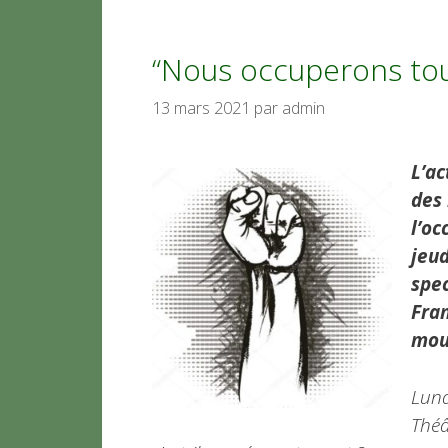
“Nous occuperons tou
13 mars 2021
par
admin
L’a
des 
l’oc
jeud
spec
Fran
mou
Lund
Théâ