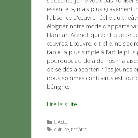
s’absente. Je ne veux pas ironiser 
essentiel », mais plus gravement 
l’absence d’œuvre réelle au théât
éloigner notre mode d’appartenan
Hannah Arendt qui écrit que cette
œuvres. L’œuvre, dit-elle, ne s’a
table la plus simple à l’art le plus
pourquoi, au-delà de nos malaises 
de se dés-appartenir (les jeunes en p
nous sommes contraints est lourd.
bénigne.
Lire la suite
Catégories
L'Actu
Étiquettes
culture
,
théâtre