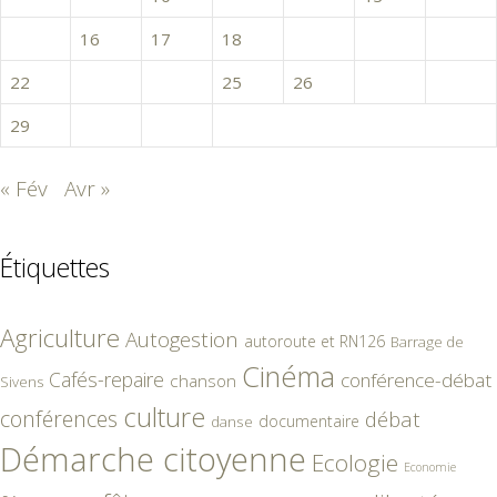
15
16
17
18
19
20
21
22
23
24
25
26
27
28
29
30
31
« Fév
Avr »
Étiquettes
Agriculture
Autogestion
autoroute et RN126
Barrage de
Cinéma
Cafés-repaire
conférence-débat
chanson
Sivens
culture
conférences
débat
documentaire
danse
Démarche citoyenne
Ecologie
Economie