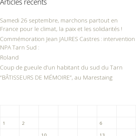
Articles récents
Samedi 26 septembre, marchons partout en
France pour le climat, la paix et les solidarités !
Commémoration Jean JAURES Castres : intervention
NPA Tarn Sud :
Roland
Coup de gueule d’un habitant du sud du Tarn
“BÂTISSEURS DE MÉMOIRE”, au Marestaing
mars 2021
L
M
M
J
V
S
D
1
2
3
4
5
6
7
8
9
10
11
12
13
14