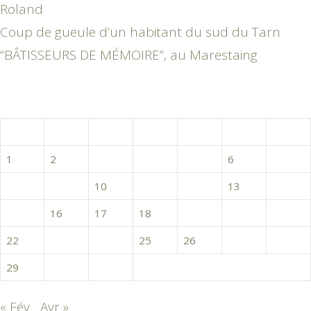
Roland
Coup de gueule d’un habitant du sud du Tarn
“BÂTISSEURS DE MÉMOIRE”, au Marestaing
mars 2021
L
M
M
J
V
S
D
1
2
3
4
5
6
7
8
9
10
11
12
13
14
15
16
17
18
19
20
21
22
23
24
25
26
27
28
29
30
31
« Fév
Avr »