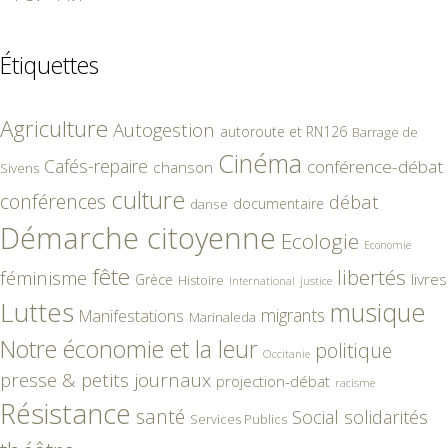
Étiquettes
Agriculture
Autogestion
autoroute et RN126
Barrage de
Cinéma
Cafés-repaire
conférence-débat
chanson
Sivens
culture
conférences
débat
documentaire
danse
Démarche citoyenne
Ecologie
Economie
fête
libertés
féminisme
livres
Grèce
Histoire
International
justice
Luttes
musique
migrants
Manifestations
Marinaleda
Notre économie et la leur
politique
Occitanie
presse & petits journaux
projection-débat
racisme
Résistance
santé
Social
solidarités
Services Publics