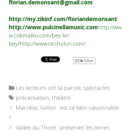
florian.demonsant@gmail.com
http://my.zikinf.com/floriandemonsant
http://www.pulcinellamusic.com
http://ww
w.cokmalko.com/bey-ler-
bey/
http://www.circhulon.com/
Follow
Catégories
Les lecteurs ont la parole
,
spectacles
Étiquettes
précarisation
,
théâtre
Marcillac Vallon : est-ce bien raisonnable
?
Vallée du Thoré : préserver les terres