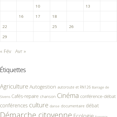
8
9
10
11
12
13
14
15
16
17
18
19
20
21
22
23
24
25
26
27
28
29
30
31
« Fév
Avr »
Étiquettes
Agriculture
Autogestion
autoroute et RN126
Barrage de
Cinéma
Cafés-repaire
conférence-débat
chanson
Sivens
culture
conférences
débat
documentaire
danse
Démarche citoyenne
Ecologie
Economie