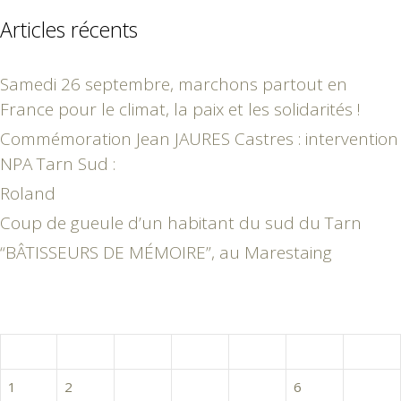
Articles récents
Samedi 26 septembre, marchons partout en
France pour le climat, la paix et les solidarités !
Commémoration Jean JAURES Castres : intervention
NPA Tarn Sud :
Roland
Coup de gueule d’un habitant du sud du Tarn
“BÂTISSEURS DE MÉMOIRE”, au Marestaing
mars 2021
L
M
M
J
V
S
D
1
2
3
4
5
6
7