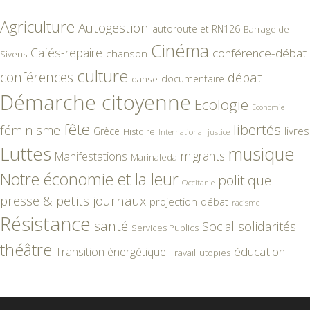
Agriculture
Autogestion
autoroute et RN126
Barrage de
Cinéma
Cafés-repaire
conférence-débat
chanson
Sivens
culture
conférences
débat
documentaire
danse
Démarche citoyenne
Ecologie
Economie
fête
libertés
féminisme
livres
Grèce
Histoire
International
justice
Luttes
musique
migrants
Manifestations
Marinaleda
Notre économie et la leur
politique
Occitanie
presse & petits journaux
projection-débat
racisme
Résistance
santé
Social
solidarités
Services Publics
théâtre
éducation
Transition énergétique
Travail
utopies