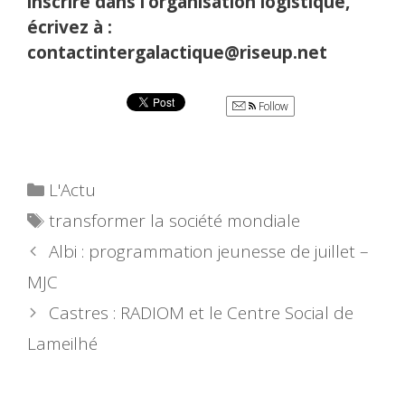
inscrire dans l’organisation logistique,
écrivez à :
contactintergalactique@riseup.net
Follow
Catégories
L'Actu
Étiquettes
transformer la société mondiale
Albi : programmation jeunesse de juillet –
MJC
Castres : RADIOM et le Centre Social de
Lameilhé