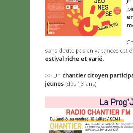
Je
jo
en
mo
Co
sans doute pas en vacances cet é
estival riche et varié.
>> Un
chantier citoyen particip
jeunes
(dès 13 ans)