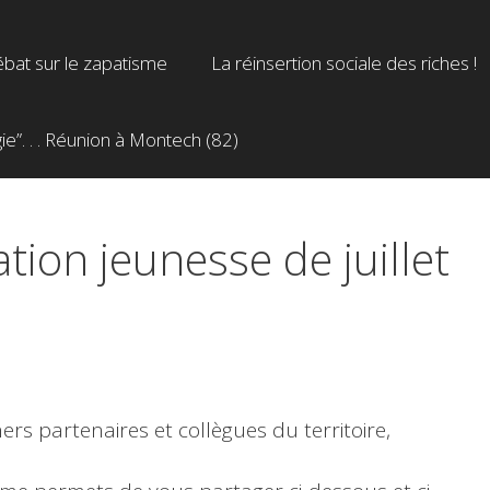
bat sur le zapatisme
La réinsertion sociale des riches !
”. . . Réunion à Montech (82)
tion jeunesse de juillet
ers partenaires et collègues du territoire,