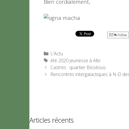
Bien cordialement,
Follow
Catégories
L'Actu
Étiquettes
été 2020 jeunesse à Albi
Castres : quartier Bisséous
Rencontres intergalactiques à N-D de
Articles récents