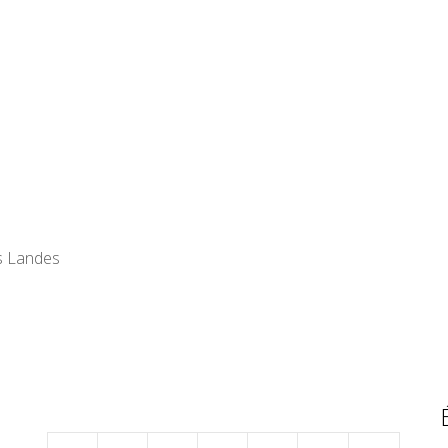
s Landes
juin 2020