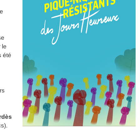
le
se
 le
s été
e
rs
rdès
s).