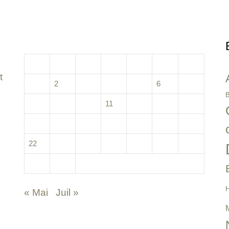
juin 2020
L
M
M
J
V
S
D
t
1
2
3
4
5
6
7
B
8
9
10
11
12
13
14
15
16
17
18
19
20
21
22
23
24
25
26
27
28
29
30
H
« Mai
Juil »