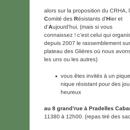
alors sur la proposition du CRHA, 
C
omité des
R
ésistants d’
H
ier et
d’
A
ujourd’hui, (mais si vous
connaissez ! c’est celui qui organi
depuis 2007 le rassemblement sur
plateau des Glières où nous avon
les uns ou les autres)
vous êtes invités à un piqu
nique résistant pour des jou
heureux
au 8 grand’rue à Pradelles Caba
11380 à 12h00. (repas tiré des sac