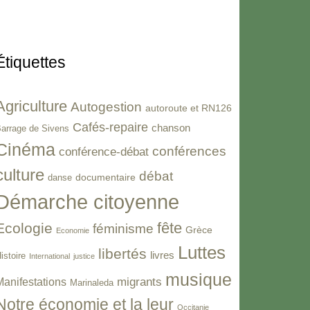
Étiquettes
Agriculture
Autogestion
autoroute et RN126
Cafés-repaire
chanson
arrage de Sivens
Cinéma
conférences
conférence-débat
culture
débat
documentaire
danse
Démarche citoyenne
fête
Ecologie
féminisme
Grèce
Economie
Luttes
libertés
livres
istoire
International
justice
musique
migrants
Manifestations
Marinaleda
Notre économie et la leur
Occitanie