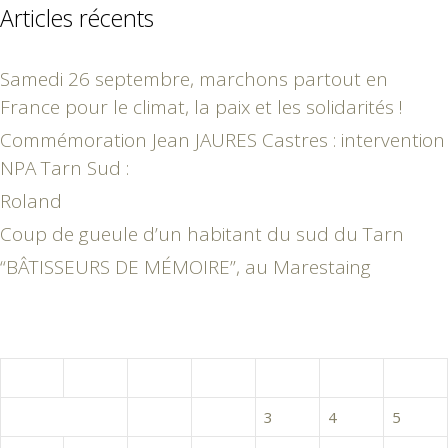
Articles récents
Samedi 26 septembre, marchons partout en
France pour le climat, la paix et les solidarités !
Commémoration Jean JAURES Castres : intervention
NPA Tarn Sud :
Roland
Coup de gueule d’un habitant du sud du Tarn
“BÂTISSEURS DE MÉMOIRE”, au Marestaing
avril 2020
L
M
M
J
V
S
D
1
2
3
4
5