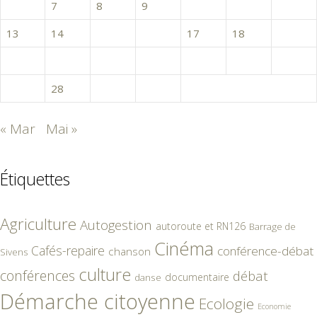
6
7
8
9
10
11
12
13
14
15
16
17
18
19
20
21
22
23
24
25
26
27
28
29
30
« Mar
Mai »
Étiquettes
Agriculture
Autogestion
autoroute et RN126
Barrage de
Cinéma
Cafés-repaire
conférence-débat
chanson
Sivens
culture
conférences
débat
documentaire
danse
Démarche citoyenne
Ecologie
Economie