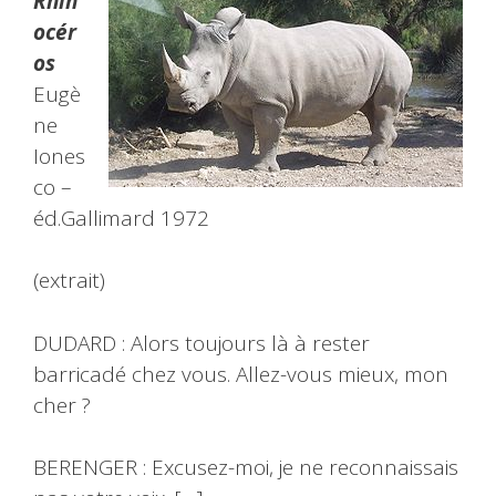
Rhin
océr
os
Eugè
ne
Iones
co –
éd.Gallimard 1972
(extrait)
DUDARD : Alors toujours là à rester
barricadé chez vous. Allez-vous mieux, mon
cher ?
BERENGER : Excusez-moi, je ne reconnaissais