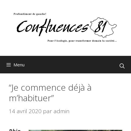
Aller
au
contenu
Menu
“Je commence déjà à
m’habituer”
14 avril 2020
par
admin