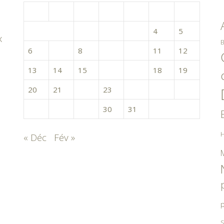
L
M
M
J
V
S
D
1
2
3
4
5
x
B
6
7
8
9
10
11
12
13
14
15
16
17
18
19
20
21
22
23
24
25
26
27
28
29
30
31
H
« Déc
Fév »
p
S