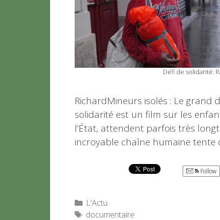
Défi de solidarité: 
RichardMineurs isolés : Le grand d
solidarité est un film sur les enfa
l’État, attendent parfois très l
incroyable chaîne humaine tente d
Follow
Catégories
L'Actu
Étiquettes
documentaire