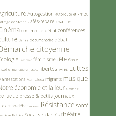
Agriculture
Autogestion
autoroute et RN126
Cafés-repaire
chanson
arrage de Sivens
Cinéma
conférences
conférence-débat
culture
débat
documentaire
danse
Démarche citoyenne
fête
Ecologie
féminisme
Grèce
Economie
Luttes
libertés
livres
istoire
International
justice
musique
migrants
Manifestations
Marinaleda
Notre économie et la leur
Occitanie
politique
presse & petits journaux
Résistance
santé
rojection-débat
racisme
théâtre
Social
solidarités
ervices Publics