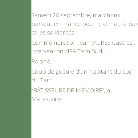
Samedi 26 septembre, marchons
partout en France pour le climat, la pai
et les solidarités !
Commémoration Jean JAURES Castres :
intervention NPA Tarn Sud :
Roland
Coup de gueule d’un habitant du sud
du Tarn
“BÂTISSEURS DE MÉMOIRE”, au
Marestaing