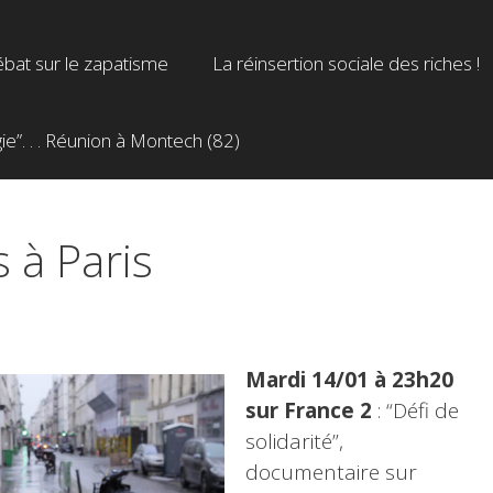
bat sur le zapatisme
La réinsertion sociale des riches !
”. . . Réunion à Montech (82)
 à Paris
Mardi 14/01 à 23h20
sur France 2
: “Défi de
solidarité”,
documentaire sur