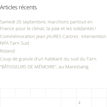
Articles récents
Samedi 26 septembre, marchons partout en
France pour le climat, la paix et les solidarités !
Commémoration Jean JAURES Castres : intervention
NPA Tarn Sud :
Roland
Coup de gueule d’un habitant du sud du Tarn
“BÂTISSEURS DE MÉMOIRE”, au Marestaing
novembre 2019
L
M
M
J
V
S
D
1
2
3