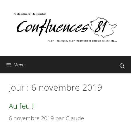
Aller
au
contenu
Menu
Jour :
6 novembre 2019
Au feu !
6 novembre 2019
par
Claude