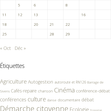
4
5
6
7
8
9
10
11
12
13
14
15
16
17
18
19
20
21
22
23
24
25
26
27
28
29
30
« Oct
Déc »
Étiquettes
Agriculture
Autogestion
autoroute et RN126
Barrage de
Cinéma
Cafés-repaire
conférence-débat
chanson
Sivens
culture
conférences
débat
documentaire
danse
Démarche citoyenne
Ecologie
Economie